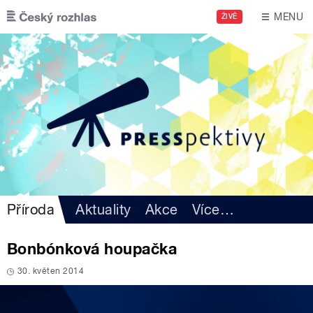
Přejít k hlavnímu obsahu
MENU
ŽIVĚ
Příroda
Aktuality
Akce
Více
…
Bonbónková houpačka
30. květen 2014