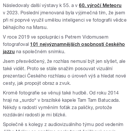
Následovaly další výstavy k 55. a v
60. výročí Meteoru
v 2023. Poslední jmenovaná byla výjimečná tím, že jsem
při ní poprvé využil umělou inteligenci ve fotografii vědce
běhajícího na Marsu.
V roce 2019 ve spolupráci s Petrem Vidomusem
fotografoval
101 nejvýznamnějších osobností českého
jazzu
na společném snímku.
Jsem přesvědčený, že rozhlas nemusí být jen slyšet, ale
také vidět. Proto se stále snažím posouvat vizuální
prezentaci Českého rozhlasu o úroveň výš a hledat nové
cesty, jak propojit obraz a zvuk.
Kromě fotografie se věnuji také hudbě. Od roku 2014
hraji na „surdo“ v brazilské kapele Tam Tam Batucada.
Někdy s radostí vyměním foťák za paličky, protože
rozdávání radosti je mi blízké.
Společně s kolegy z audiovizuálního týmu pod vedením