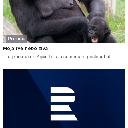
Příroda
Moja řve nebo zívá
... a jeho máma Kijivu to už asi nemůže poslouchat.