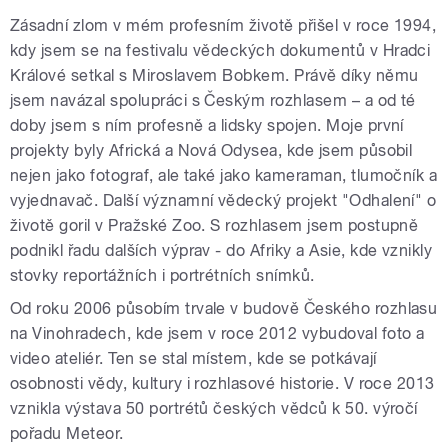
Zásadní zlom v mém profesním životě přišel v roce 1994,
kdy jsem se na festivalu vědeckých dokumentů v Hradci
Králové setkal s Miroslavem Bobkem. Právě díky němu
jsem navázal spolupráci s Českým rozhlasem – a od té
doby jsem s ním profesně a lidsky spojen. Moje první
projekty byly Africká a Nová Odysea, kde jsem působil
nejen jako fotograf, ale také jako kameraman, tlumočník a
vyjednavač. Další významní vědecký projekt "Odhalení" o
životě goril v Pražské Zoo. S rozhlasem jsem postupně
podnikl řadu dalších výprav - do Afriky a Asie, kde vznikly
stovky reportážních i portrétních snímků.
Od roku 2006 působím trvale v budově Českého rozhlasu
na Vinohradech, kde jsem v roce 2012 vybudoval foto a
video ateliér. Ten se stal místem, kde se potkávají
osobnosti vědy, kultury i rozhlasové historie. V roce 2013
vznikla výstava 50 portrétů českých vědců k 50. výročí
pořadu Meteor.