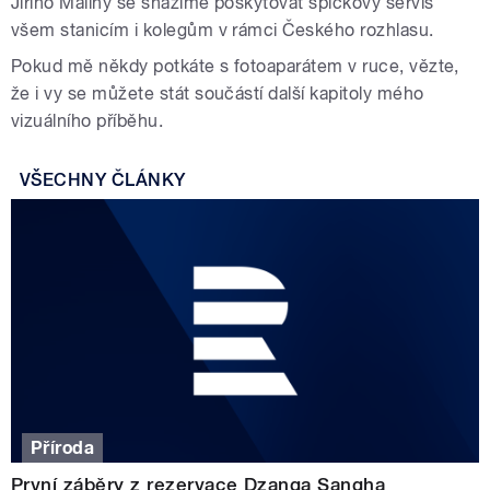
Jiřího Maliny se snažíme poskytovat špičkový servis
všem stanicím i kolegům v rámci Českého rozhlasu.
Pokud mě někdy potkáte s fotoaparátem v ruce, vězte,
že i vy se můžete stát součástí další kapitoly mého
vizuálního příběhu.
VŠECHNY ČLÁNKY
Příroda
První záběry z rezervace Dzanga Sangha