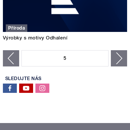
Příroda
Výrobky s motivy Odhalení
STRÁNKY
5
n
zí
SLEDUJTE NÁS