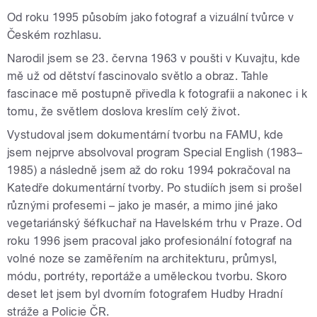
Od roku 1995 působím jako fotograf a vizuální tvůrce v
Českém rozhlasu.
Narodil jsem se 23. června 1963 v poušti v Kuvajtu, kde
mě už od dětství fascinovalo světlo a obraz. Tahle
fascinace mě postupně přivedla k fotografii a nakonec i k
tomu, že světlem doslova kreslím celý život.
Vystudoval jsem dokumentární tvorbu na FAMU, kde
jsem nejprve absolvoval program Special English (1983–
1985) a následně jsem až do roku 1994 pokračoval na
Katedře dokumentární tvorby. Po studiích jsem si prošel
různými profesemi – jako je masér, a mimo jiné jako
vegetariánský šéfkuchař na Havelském trhu v Praze. Od
roku 1996 jsem pracoval jako profesionální fotograf na
volné noze se zaměřením na architekturu, průmysl,
módu, portréty, reportáže a uměleckou tvorbu. Skoro
deset let jsem byl dvorním fotografem Hudby Hradní
stráže a Policie ČR.