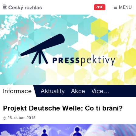
Přejít k hlavnímu obsahu
MENU
ŽIVĚ
Informace
Aktuality
Akce
Více
…
Projekt Deutsche Welle: Co ti brání?
28. duben 2015