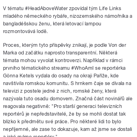
V tématu #HeadAboveWater zpovídal tým Life Links
mladého německého rybáře, nizozemského námořníka a
bangladéšskou ženu, která letovací lampou
rozmontovává lodě.
Proces, kterým tyto příspěvky znikají, je podle Von der
Marka od začátku naprosto transparentní. Některá
témata mohou vyvolat kontroverzi. Například v rámci
prvního tématického streamu #WhoAmI se reportérka
Gönna Ketels vydala do osady na okraji Paříže, kde
navštívila romskou komunitu. S hrnkem čaje se dívala na
televizi z postele jedné z nich, romské ženy, která
nazývala tuto osadu domovem. Značná část novinářů ale
reagovala negativně: "Pro starší generaci televizních
reportérů je nepředstavitelé, že by se mohli dostat tak
blízko k předmětu své práce. Pro některé lidi to bylo
nepříjemné, ale zase to dokazuje, kam až jsme se dostali
a jaké máme reportéry."