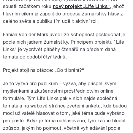
spustil začátkem roku
nový projekt „Life Links“
, jehož
hlavním cílem je zapojit do procesu žurnalistiky hlasy z
celého světa a publiku tím udělit aktivní roli.
Fabian Von der Mark uvedl, že schopnost poslouchat je
podle nich jádrem žurnalistiky. Principem projektu "Life
Links" je vyprávět příběhy čtenářů na předem daná
témata po období čtyř týdnů.
Projekt stojí na otázce: „Co ti brání?“
Je to výzva pro publikum – výzva, aby přispěli svými
myšlenkami a zkušenostmi prostřednictvím online
formuláře. Tým Life Links pak v nich najde společná
témata a na webové stránce zveřejní anketu, kde budou
moci uživatelé hlasovat o tom, jaké téma bude vybráno
pro příště. Když je téma odhlasováno, tým začne hledat
způsob, jakým ho pojmout, včetně vyhledávání podle