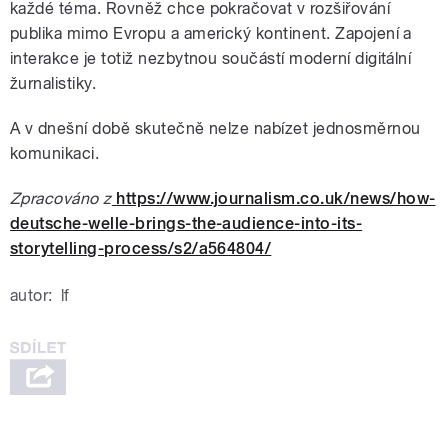
každé téma. Rovněž chce pokračovat v rozšiřování
publika mimo Evropu a americký kontinent. Zapojení a
interakce je totiž nezbytnou součástí moderní digitální
žurnalistiky.
A v dnešní době skutečně nelze nabízet jednosměrnou
komunikaci.
Zpracováno z
https://www.journalism.co.uk/news/how-
deutsche-welle-brings-the-audience-into-its-
storytelling-process/s2/a564804/
autor:
lf