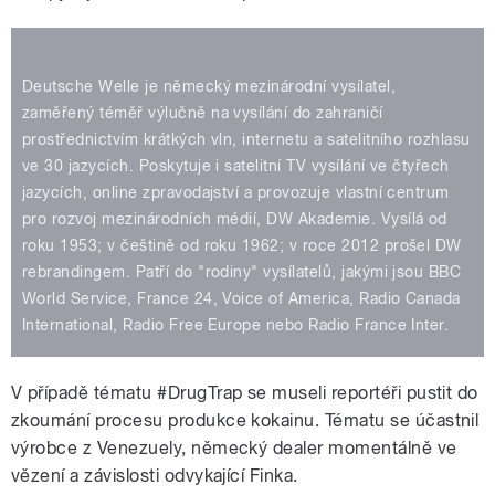
Deutsche Welle je německý mezinárodní vysílatel,
zaměřený téměř výlučně na vysílání do zahraničí
prostřednictvím krátkých vln, internetu a satelitního rozhlasu
ve 30 jazycích. Poskytuje i satelitní TV vysílání ve čtyřech
jazycích, online zpravodajství a provozuje vlastní centrum
pro rozvoj mezinárodních médií, DW Akademie. Vysílá od
roku 1953; v češtině od roku 1962; v roce 2012 prošel DW
rebrandingem. Patří do "rodiny" vysílatelů, jakými jsou BBC
World Service, France 24, Voice of America, Radio Canada
International, Radio Free Europe nebo Radio France Inter.
V případě tématu #DrugTrap se museli reportéři pustit do
zkoumání procesu produkce kokainu. Tématu se účastnil
výrobce z Venezuely, německý dealer momentálně ve
vězení a závislosti odvykající Finka.