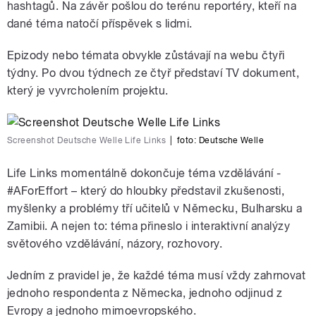
hashtagů. Na závěr pošlou do terénu reportéry, kteří na
dané téma natočí příspěvek s lidmi.
Epizody nebo témata obvykle zůstávají na webu čtyři
týdny. Po dvou týdnech ze čtyř představí TV dokument,
který je vyvrcholením projektu.
Screenshot Deutsche Welle Life Links
|
foto:
Deutsche Welle
Life Links momentálně dokončuje téma vzdělávání -
#AForEffort – který do hloubky představil zkušenosti,
myšlenky a problémy tří učitelů v Německu, Bulharsku a
Zamibii. A nejen to: téma přineslo i interaktivní analýzy
světového vzdělávání, názory, rozhovory.
Jedním z pravidel je, že každé téma musí vždy zahrnovat
jednoho respondenta z Německa, jednoho odjinud z
Evropy a jednoho mimoevropského.