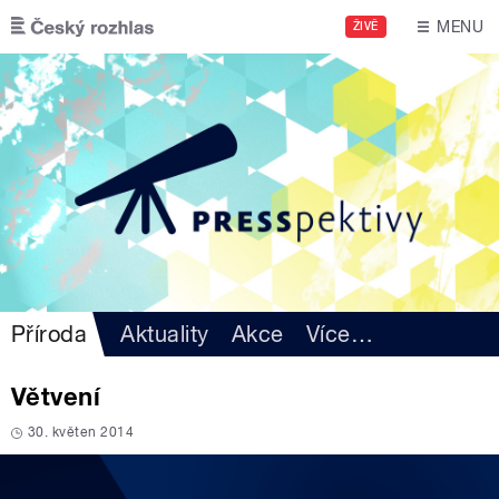
Přejít k hlavnímu obsahu
MENU
ŽIVĚ
Příroda
Aktuality
Akce
Více
…
Větvení
30. květen 2014