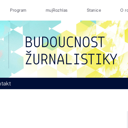
Program
mujRozhlas
Stanice
O r
takt