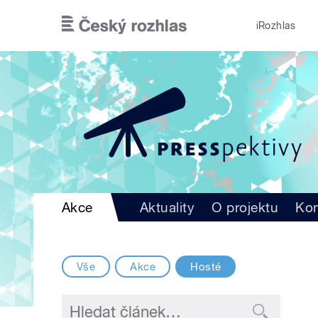
Přejít k hlavnímu obsahu
iRozhlas
Akce
Aktuality
O projektu
Kon
Vše
Akce
Hosté