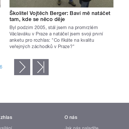
Školitel Vojtěch Berger: Baví mě natáčet
tam, kde se něco děje
Byl podzim 2005, stál jsem na promrzlém
Václaváku v Praze a natáčel jsem svoji první
anketu pro rozhlas: "Co říkáte na kvalitu
veřejných záchodků v Praze?"
6
následující ›
poslední »
zhlas
O nás
ysílání
Jak nás naladíte