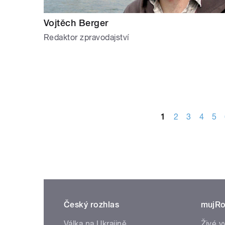
Vojtěch Berger
Redaktor zpravodajství
STRÁNKY
1
2
3
4
5
Český rozhlas
mujRo
Válka na Ukrajině
Živé v